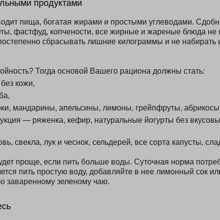
ильными продуктами
водит пища, богатая жирами и простыми углеводами. Сдобн
ты, фастфуд, копчености, все жирные и жареные блюда не 
остепенно сбрасывать лишние килограммы и не набирать и
ройность? Тогда основой Вашего рациона должны стать:
без кожи,
ба,
ки, мандарины, апельсины, лимоны, грейпфруты, абрикосы
кция — ряженка, кефир, натуральные йогурты без вкусовых
ь, свекла, лук и чеснок, сельдерей, все сорта капусты, сла
будет проще, если пить больше воды. Суточная норма потр
очется пить простую воду, добавляйте в нее лимонный сок ил
о заваренному зеленому чаю.
есь