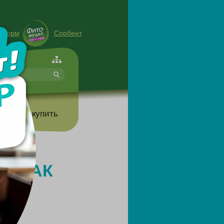
енорм
Сорбент
форте
т
Где купить
: КАК