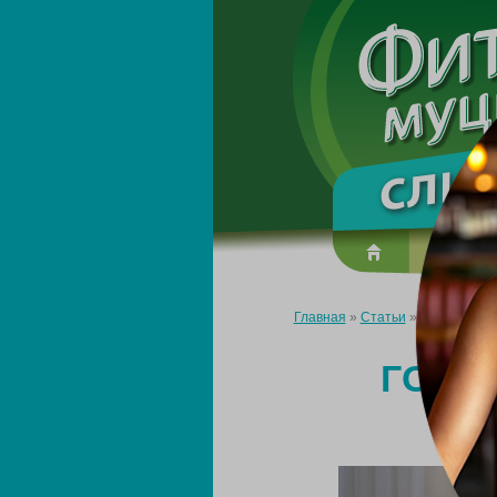
О преп
Главная
»
Статьи
»
Готовимся к 
ГОТО