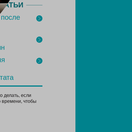
ТАТЬИ
 после
ин
ля
тата
 делать, если
 времени, чтобы