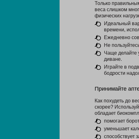
Только правильным
веса слишком мног
физических нагрузк
Идеальный вар
времени, испол
Ежедневно сов
Не пользуйтес
Чаще делайте 
диване.
Играйте в подв
бодрости надол
Принимайте апт
Как похудеть до ве
скорее? Использу
обладает биокомпл
помогает борот
уменьшает кал
способствует 