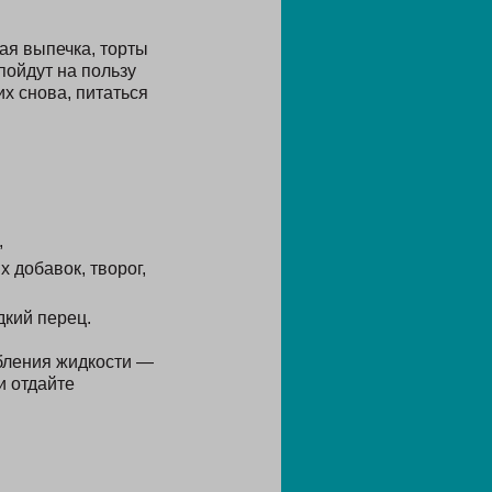
ая выпечка, торты
пойдут на пользу
х снова, питаться
,
 добавок, творог,
дкий перец.
ебления жидкости —
и отдайте