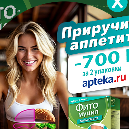
Другие препараты Фитомуцил:
Норм
Холест
Консультация специалиста:
+7 495 744-06-27
Made in the UK
арате
Усиль эффект
Полезно знать
Вопрос-отве
теплому сезону: как похудеть к весне?
ВИМСЯ К ТЕПЛОМУ СЕЗОНУ
ПОХУДЕТЬ К ВЕСНЕ?