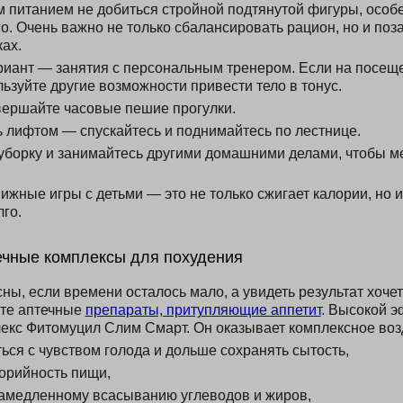
 питанием не добиться стройной подтянутой фигуры, особ
о. Очень важно не только сбалансировать рацион, но и поз
ах.
иант — занятия с персональным тренером. Если на посеще
ьзуйте другие возможности привести тело в тонус.
ершайте часовые пешие прогулки.
ь лифтом — спускайтесь и поднимайтесь по лестнице.
уборку и занимайтесь другими домашними делами, чтобы м
ижные игры с детьми — это не только сжигает калории, но и
го.
ечные комплексы для похудения
сны, если времени осталось мало, а увидеть результат хоче
йте аптечные
препараты, притупляющие аппетит
. Высокой 
екс Фитомуцил Слим Смарт. Он оказывает комплексное воз
ься с чувством голода и дольше сохранять сытость,
орийность пищи,
замедленному всасыванию углеводов и жиров,