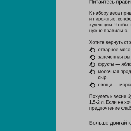
Питайтесь прав
К набору веса при
и пирожные, конфе
худеющим. Чтобы п
нужно правильно.
Хотите вернуть ст
отварное мясо 
запеченная ры
фрукты — ябло
молочная проду
сыр,
овощи — морков
Похудеть к весне 
1,5-2 л. Если не х
предпочтение слаб
Больше двигайт