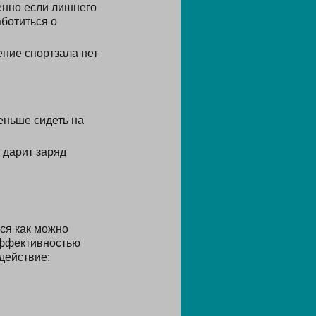
енно если лишнего
аботиться о
ние спортзала нет
еньше сидеть на
 дарит заряд
тся как можно
эффективностью
действие: