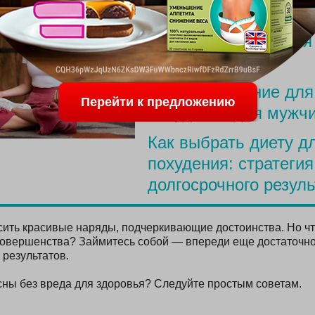
ПОСЛЕДНИЕ С
Меню для похудения
родов
Простое питание для
Перейти к предложению
похудения для мужч
Как выбрать диету д
похудения: стратегия
долгосрочного резуль
ить красивые наряды, подчеркивающие достоинства. Но что
совершенства? Займитесь собой — впереди еще достаточно
 результатов.
есны без вреда для здоровья? Следуйте простым советам.