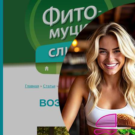
Made in the UK
О препарате
Усиль эффект
Главная
»
Статьи
»
Возвращаем стройность: 4 способа убрать 
ВОЗВРАЩАЕМ СТР
УБРАТЬ 