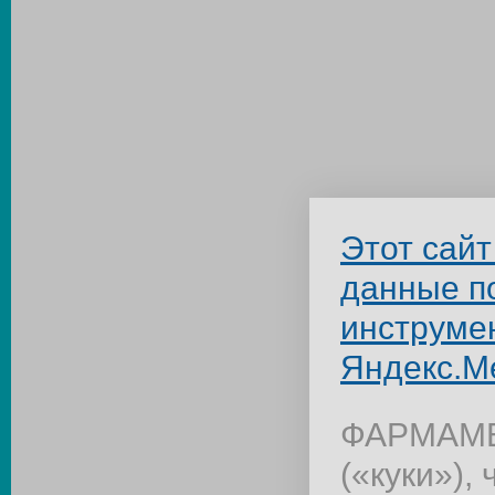
Этот сайт
данные п
инструме
Яндекс.М
ФАРМАМЕД
(«куки»),