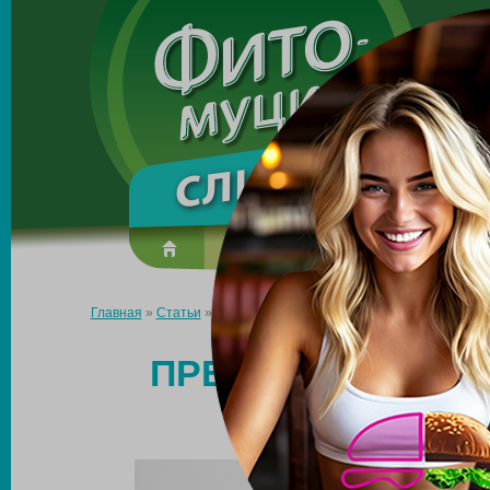
Made in the UK
О препарате
Усиль эффект
Главная
»
Статьи
»
Препараты для чистки кишечника и похуден
ПРЕПАРАТЫ ДЛЯ 
ПОХУДЕНИЯ: