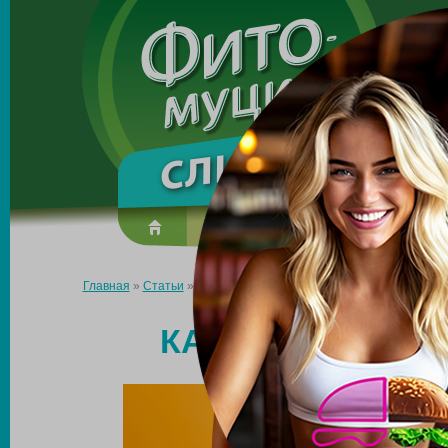
Made in the UK
О препарате
Усиль эффект
Главная
»
Статьи
»
Как похудеть, если срываешься?
КАК ПОХУДЕТЬ,