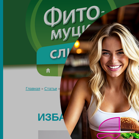
Made in the UK
О препарате
Усиль эффект
Главная
»
Статьи
»
Весенний детокс организма: избавляемся о
ВЕСЕННИЙ ДЕ
ИЗБАВЛЯЕМСЯ ОТ