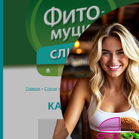
Made in the UK
О препарате
Усиль эффект
Главная
»
Статьи
»
Как сохранить чувство легкости?
КАК СОХРАНИТЬ