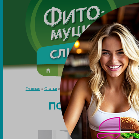
Made in the UK
О препарате
Усиль эффект
Главная
»
Статьи
»
Почему при снижении калорий не уходит ве
ПОЧЕМУ ПРИ СН
УХО