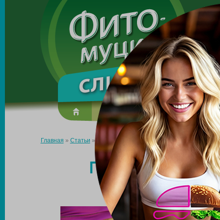
Made in the UK
О препарате
Усиль эффект
Главная
»
Статьи
»
Похудение до плоского живота доступными
ПОХУДЕНИЕ ДО
ДОСТУПН