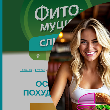
Made in the UK
О препарате
Усиль эффект
Главная
»
Статьи
»
Основные принципы правильного похудения
ОСНОВНЫЕ ПРИ
ПОХУДЕНИЯ: ЧТО П