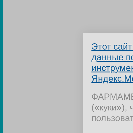
Этот сайт
данные п
инструме
Яндекс.М
ФАРМАМЕД
(«куки»),
пользова