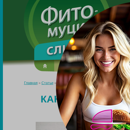
Made in the UK
О препарате
Усиль эффект
Главная
»
Статьи
»
Как контролировать калорийность рациона
КАК КОНТРОЛИР
РАЦИОНА ПР