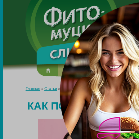
Made in the UK
О препарате
Усиль эффект
Главная
»
Статьи
»
Как похудеть, если часто нервничаешь?
КАК ПОХУДЕТЬ, ЕС