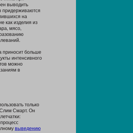
бен выводить
ты придерживаются
опившихся на
е как изделия из
ра, мясо,
бразованию
олеваний.
а приносит больше
дукты интенсивного
тов можно
азаниям в
пользовать только
 Слим Смарт. Он
летчатки:
 процесс
полному
выведению