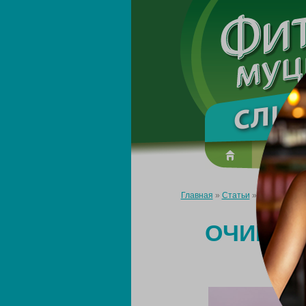
О преп
Главная
»
Статьи
»
Очищение ки
ОЧИЩЕН