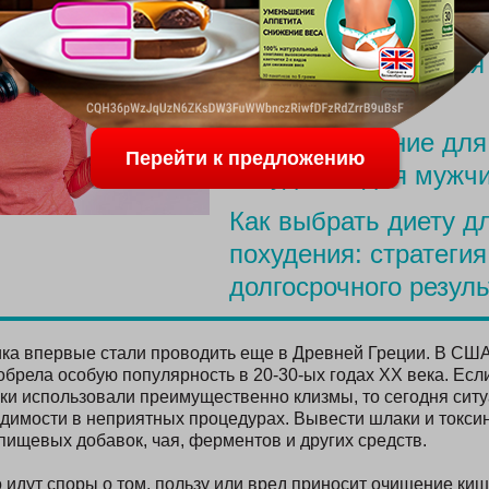
ПОСЛЕДНИЕ С
Меню для похудения
родов
Простое питание для
Перейти к предложению
похудения для мужч
Как выбрать диету д
похудения: стратегия
долгосрочного резуль
а впервые стали проводить еще в Древней Греции. В США
обрела особую популярность в 20-30-ых годах XX века. Есл
шки использовали преимущественно клизмы, то сегодня сит
димости в неприятных процедурах. Вывести шлаки и токси
ищевых добавок, чая, ферментов и других средств.
 идут споры о том, пользу или вред приносит очищение киш