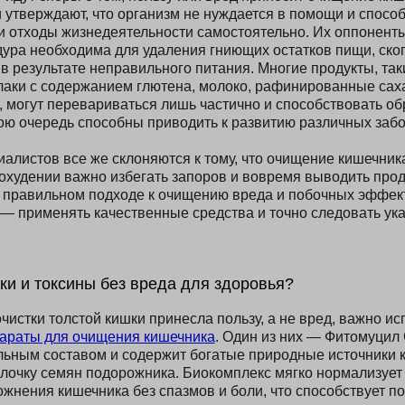
и утверждают, что организм не нуждается в помощи и спосо
и отходы жизнедеятельности самостоятельно. Их оппонен
дура необходима для удаления гниющих остатков пищи, ск
в результате неправильного питания. Многие продукты, таки
лаки с содержанием глютена, молоко, рафинированные саха
, могут перевариваться лишь частично и способствовать о
вою очередь способны приводить к развитию различных заб
алистов все же склоняются к тому, что очищение кишечник
похудении важно избегать запоров и вовремя выводить про
и правильном подходе к очищению вреда и побочных эффек
 — применять качественные средства и точно следовать ук
ки и токсины без вреда для здоровья?
истки толстой кишки принесла пользу, а не вред, важно ис
араты для очищения кишечника
. Один из них — Фитомуцил
льным составом и содержит богатые природные источники к
лочку семян подорожника. Биокомплекс мягко нормализует
жнения кишечника без спазмов и боли, что способствует 