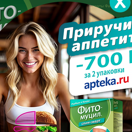
Другие препараты Фитомуцил:
Норм
Холест
Консультация специалиста:
+7 495 744-06-27
Made in the UK
арате
Усиль эффект
Полезно знать
Вопрос-отве
шечника при похудении: польза или вред?
ИЕ КИШЕЧНИКА ПРИ ПОХ
ПОЛЬЗА ИЛИ ВРЕД?