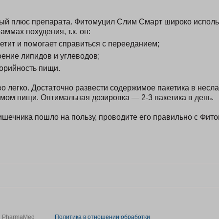
.
ый плюс препарата. Фитомуцил Слим Смарт широко исполь
ммах похудения, т.к. он:
етит и помогает справиться с перееданием;
оение липидов и углеводов;
орийность пищи.
о легко. Достаточно развести содержимое пакетика в несла
мом пищи. Оптимальная дозировка — 2-3 пакетика в день.
шечника пошло на пользу, проводите его правильно с Фи
PharmaMed
Политика в отношении обработки