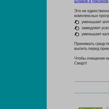
шлаков и токсинов
Это не единственн
комплексных програ
уменьшает апп
замедляет усв
уменьшает кал
Принимать средств
выпить перед прие
Чтобы очищение ки
Смарт!
©