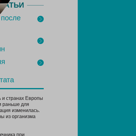
ТАТЬИ
 после
ин
ля
тата
 и странах Европы
и раньше для
уация изменилась.
ны из организма
ечника при