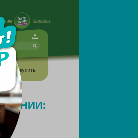
енорм
Сорбент
форте
т
Где купить
УДЕНИИ: