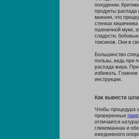
похудении. Критик
продукты распада 
мнения, что проце
стенках кишечника 
пшеничной муки, з
сладости, бобовые
токсинов. Они в с
Большинство специ
пользы, ведь при 
распада жира. Пр
избежать. Главное
инструкции.
Как вывести шла
Чтобы процедура оч
проверенные
преп
отличается натура
глюкоманнан и обо
ежедневного опоро