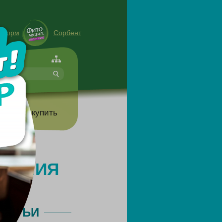
енорм
Сорбент
форте
т
Где купить
УДЕНИЯ
ТАТЬИ