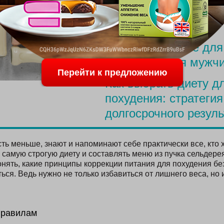
Меню для похудения
родов
Простое питание для
похудения для мужч
Перейти к предложению
Как выбрать диету д
похудения: стратегия
долгосрочного резуль
сть меньше, знают и напоминают себе практически все, кто х
самую строгую диету и составлять меню из пучка сельдерея
нять, какие принципы коррекции питания для похудения без
ься. Ведь нужно не только избавиться от лишнего веса, но 
правилам