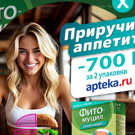
Другие препараты Фитомуцил:
Норм
Холест
Консультация специалиста:
+7 495 744-06-27
Made in the UK
арате
Усиль эффект
Полезно знать
Вопрос-отве
итания для похудения
КЦИЯ ПИТАНИЯ ДЛЯ ПОХ
ПОСЛЕДНИЕ С