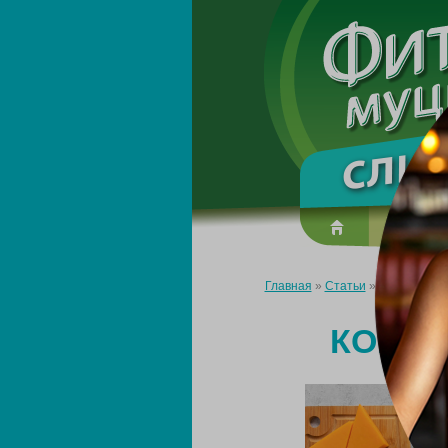
О преп
Главная
»
Статьи
»
Коррекция п
КОРРЕ