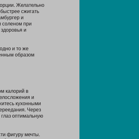
порции. Желательно
 быстрее сжигать
амбургер и
и соленом при
 здоровья и
одно и то же
венным образом
ом калорий в
телосложения и
житесь кухонными
переедания. Через
а глаз оптимальную
ти фигуру мечты.