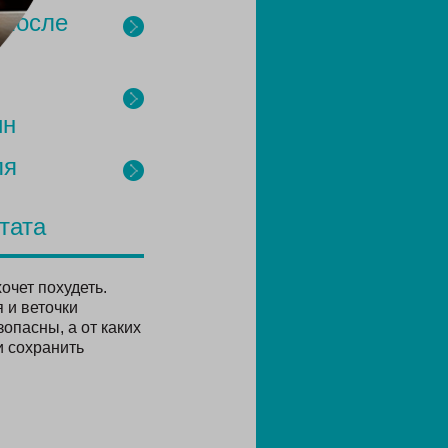
 после
ин
ля
тата
очет похудеть.
 и веточки
опасны, а от каких
и сохранить