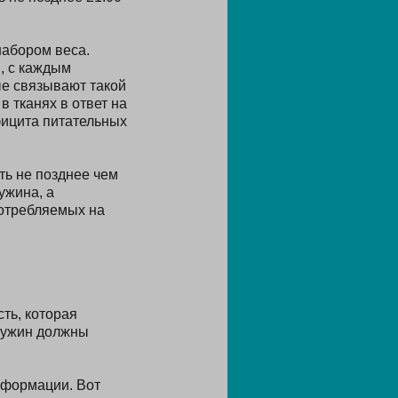
набором веса.
, с каждым
е связывают такой
 тканях в ответ на
фицита питательных
ь не позднее чем
ужина, а
потребляемых на
ть, которая
а ужин должны
информации. Вот