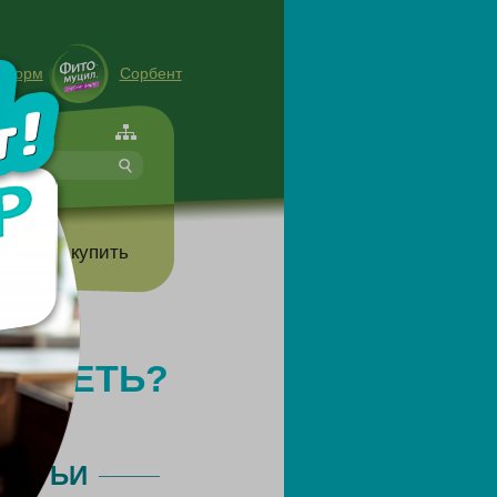
енорм
Сорбент
форте
т
Где купить
ОХУДЕТЬ?
ТАТЬИ