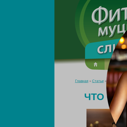
О преп
Главная
»
Статьи
»
Что съесть 
ЧТО СЪЕ