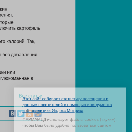
жин.
рения.
оторые
ключить картофель
го калорий. Так,
т без добавления
оки или
 глюкоманнан в
Все статьи
Этот сайт собирает статистику посещения и
данные посетителей с помощью инструмента
веб-аналитики Яндекс.Метрика
.
ФАРМАМЕД использует файлы cookies («куки»),
чтобы Вам было удобно пользоваться сайтом