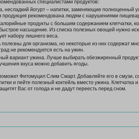
комендованных специалистами продуктов:
а, несладкий йогурт – напитки, заменяющие полноценный у
 продукция рекомендована людям с нарушениями пищева
алорийные продукты с большим содержанием клетчатки, к
быстрое насыщение. Из списка полезных овощей нужно ис
ует набору лишнего веса.
 полезны для организма, но некоторые из них содержат мно
рад не рекомендуется есть на ужин.
чный вариант ужина. Лучше выбирать обезжиренный продук
лучшения вкуса можно добавить ягоды.
поможет Фитомуцил Слим Смарт. Добавляйте его в смузи, с
итки и пейте полезный коктейль вместо ужина. Клетчатка и
ащитят Вас от голода и не дадут переесть перед сном.