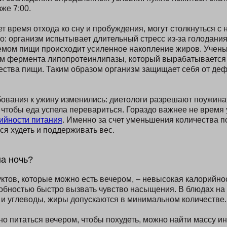
зже 7:00.
ет время отхода ко сну и пробуждения, могут столкнуться с 
: организм испытывает длительный стресс из-за голодания
мом пищи происходит усиленное накопление жиров. Учены
м фермента липопротеинлипазы, который вырабатывается в
ства пищи. Таким образом организм защищает себя от де
вания к ужину изменились: диетологи разрешают поужинат
, чтобы еда успела перевариться. Гораздо важнее не время 
ийности питания
. Именно за счет уменьшения количества 
ся худеть и поддерживать вес.
на ночь?
ктов, которые можно есть вечером, – невысокая калорийнос
собностью быстро вызвать чувство насыщения. В блюдах н
 и углеводы, жиры допускаются в минимальном количестве.
ьно питаться вечером, чтобы похудеть, можно найти массу 