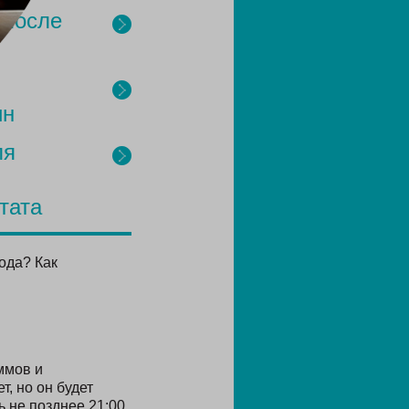
 после
ин
ля
тата
ода? Как
ммов и
т, но он будет
 не позднее 21:00