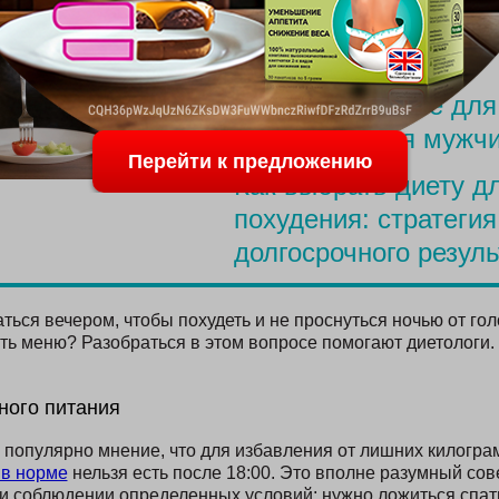
Меню для похудения
родов
Простое питание для
похудения для мужч
Перейти к предложению
Как выбрать диету д
похудения: стратегия
долгосрочного резуль
ться вечером, чтобы похудеть и не проснуться ночью от гол
ть меню? Разобраться в этом вопросе помогают диетологи.
ного питания
популярно мнение, что для избавления от лишних килогра
 в норме
нельзя есть после 18:00. Это вполне разумный сове
ри соблюдении определенных условий: нужно ложиться спать