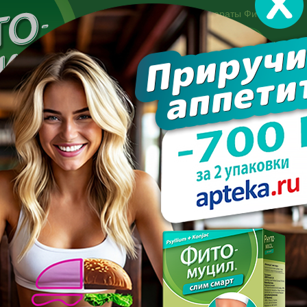
Другие препараты Фитомуцил:
Норм
Холест
Консультация специалиста:
+7 495 744-06-27
Made in the UK
арате
Усиль эффект
Полезно знать
Вопрос-отве
на ночь, чтобы похудеть?
СТЬ НА НОЧЬ, ЧТОБЫ П
ПОСЛЕДНИЕ С