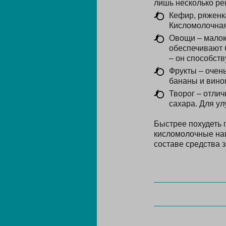
лишь несколько ре
Кефир, ряженк
Кисломолочная
Овощи – малок
обеспечивают 
– он способств
Фрукты – очень
бананы и виног
Творог – отли
сахара. Для у
Быстрее похудеть 
кисломолочные нап
составе средства з