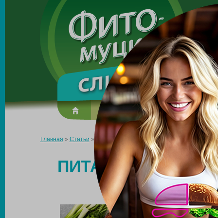
Made in the UK
О препарате
Усиль эффект
Главная
»
Статьи
»
Питание для очищения кишечника от шлак
ПИТАНИЕ ДЛЯ ОЧ
Ш