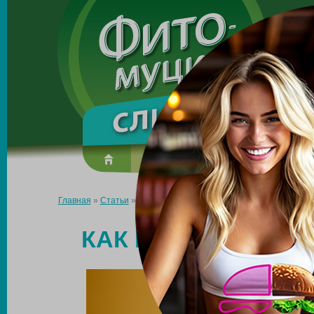
Made in the UK
О препарате
Усиль эффект
Главная
»
Статьи
»
Как похудеть мужчинам после 40 лет?
КАК ПОХУДЕТЬ МУ