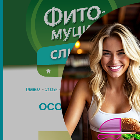
Made in the UK
О препарате
Усиль эффект
Главная
»
Статьи
»
Особенности питания для снижения веса д
ОСОБЕННОСТИ ПИ
ВЕСА 