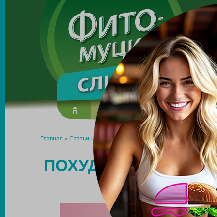
Made in the UK
О препарате
Усиль эффект
Главная
»
Статьи
»
Похудение для людей с большим весом: с ч
ПОХУДЕНИЕ ДЛЯ ЛЮ
С ЧЕГ