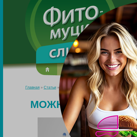
Made in the UK
О препарате
Усиль эффект
Главная
»
Статьи
»
Можно ли похудеть в талии за неделю?
МОЖНО ЛИ ПОХУДЕТ