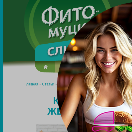
Made in the UK
О препарате
Усиль эффект
Главная
»
Статьи
»
Как быстро убрать жир с боков женщине в 
КАК БЫСТРО У
ЖЕНЩИНЕ В ДО