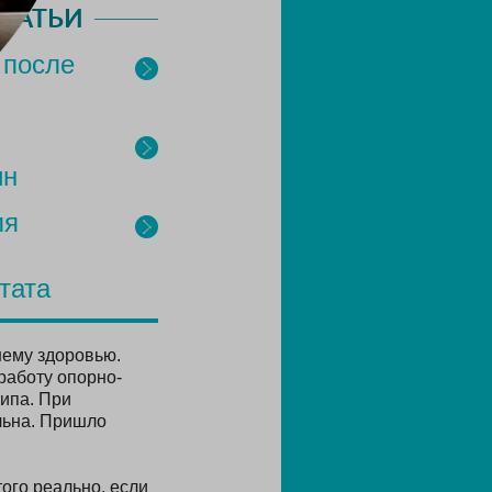
ТАТЬИ
 после
ин
ля
тата
шему здоровью.
работу опорно-
типа. При
льна. Пришло
того реально, если