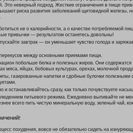
й. Это неверный подход. Жесткие ограничения в пище при
ышают риска развития заболеваний щитовидной железы, но
.
ботиться не о калорийности, а о качестве потребляемой пи
ые привычки — результатом останетесь довольны!
пускайте завтрак — он уменьшает чувство голода и заряжа
 перекусов между основными приемами пищи.
рацион побольше белка и полезных жиров. Они содержатся 
х мяса, яйцах, бобовых культурах, орехах, молочной проду
еты, газированные напитки и сдобные булочки полезными
уктами.
 и останавливайтесь сразу, как только почувствуете насы
блюдением питьевого режима. Ежедневно выпивайте не мен
знее всего пить чистую минеральную воду, зеленый чай, ко
ничений!
оцесс похудения, вовсе не обязательно сидеть на изнуряющ