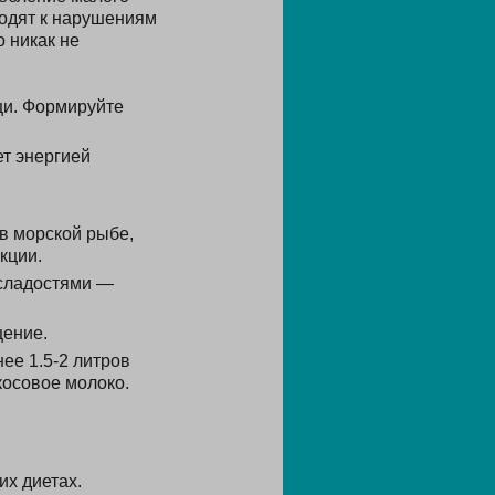
водят к нарушениям
 никак не
щи. Формируйте
ет энергией
в морской рыбе,
кции.
 сладостями —
щение.
ее 1.5-2 литров
косовое молоко.
их диетах.