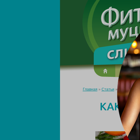
О преп
Главная
»
Статьи
»
Как ускорит
КАК УС