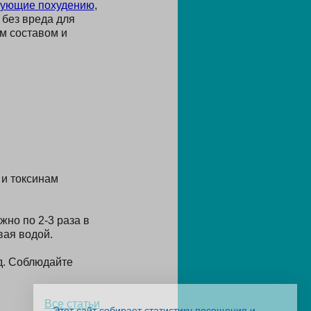
вующие похудению
,
 без вреда для
м составом и
и токсинам
но по 2-3 раза в
вая водой.
д. Соблюдайте
Все статьи
Этот сайт собирает статистику посещения и