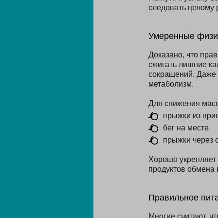
следовать целому 
Умеренные физич
Доказано, что пра
сжигать лишние ка
сокращений. Даже 3
метаболизм.
Для снижения мас
прыжки из при
бег на месте,
прыжки через с
Хорошо укрепляет 
продуктов обмена 
Правильное пит
Многие считают, чт