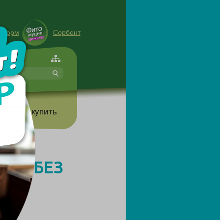
енорм
Сорбент
форте
т
Где купить
НИЯ БЕЗ