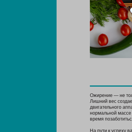
Ожирение — не тол
Лишний вес создае
двигательного апп
нормальной массе 
время позаботиться
На пути к успеху в