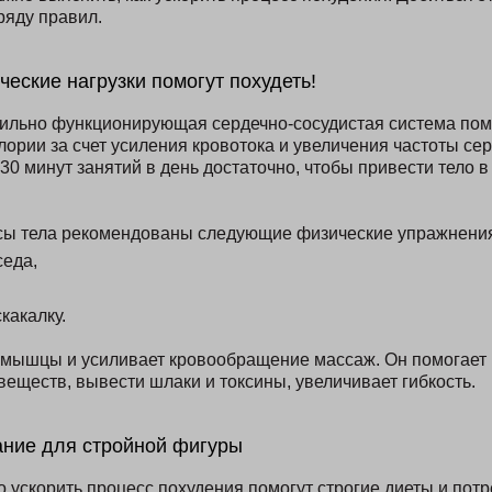
ряду правил.
еские нагрузки помогут похудеть!
вильно функционирующая сердечно-сосудистая система пом
лории за счет усиления кровотока и увеличения частоты се
0 минут занятий в день достаточно, чтобы привести тело в
сы тела рекомендованы следующие физические упражнения
седа,
какалку.
мышцы и усиливает кровообращение массаж. Он помогает 
веществ, вывести шлаки и токсины, увеличивает гибкость.
ание для стройной фигуры
о ускорить процесс похудения помогут строгие диеты и пот