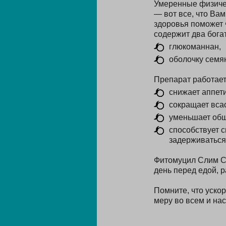
Умеренные физичес
— вот все, что Ва
здоровья поможет 
содержит два бога
глюкоманнан,
оболочку семян
Препарат работает
снижает аппети
сокращает вса
уменьшает общ
способствует 
задерживаться
Фитомуцил Слим См
день перед едой, 
Помните, что уско
меру во всем и на