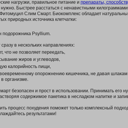
кие нагрузки, правильное питание и
препараты, способст
м нужно. Быстрее расстаться с ненавистными килограммами
Фитомуцил Слим Смарт. Биокомплекс обладает натуральны
тых природных источника клетчатки:
 подорожника Psyllium.
 сразу в нескольких направлениях:
т, что не позволяет переедать,
сывание жиров и углеводов,
ую калорийность пищи,
своевременному опорожнению кишечника, не давая шлакам 
 в организме.
арт безопасен и прост в использовании. Принимать его нуж
растворяя содержимое пакетика в несладком напитке и запи
рить процесс похудения поможет только комплексный подхо
слаждайтесь результатами!