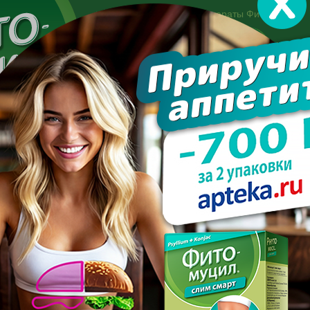
Другие препараты Фитомуцил:
Норм
Холест
Консультация специалиста:
+7 495 744-06-27
Made in the UK
арате
Усиль эффект
Полезно знать
Вопрос-отве
ь процесс похудения без вреда для здоровья?
КОРИТЬ ПРОЦЕСС ПОХУДЕ
ВРЕДА ДЛЯ ЗДОРОВЬЯ?