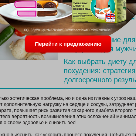
ПОСЛЕДНИЕ С
Меню для похудения
родов
Простое питание для
Перейти к предложению
похудения для мужч
Как выбрать диету д
похудения: стратегия
долгосрочного резуль
ько эстетическая проблема, но и одна из главных угроз на
т дополнительную нагрузку на сердце и сосуды, затрудняет 
арата, повышает риск развития сахарного диабета второго 
тела вероятность возникновения этих осложнений минима
 о своем здоровье и снизить вес!
ажно выяснить, как ускорить процесс похудения. Добиться э