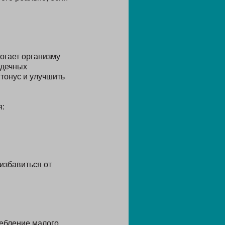
огает организму
рдечных
 тонус и улучшить
:
избавиться от
ребление малого