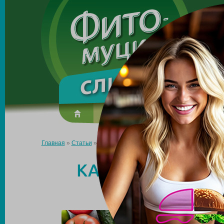
Made in the UK
О препарате
Усиль эффект
Главная
»
Статьи
»
Как сделать плоским живот после родов?
КАК СДЕЛАТЬ П
Р