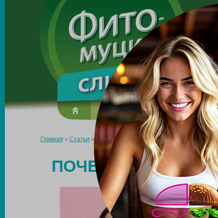
Made in the UK
О препарате
Усиль эффект
Главная
»
Статьи
»
Почему не удается похудеть в бедрах?
ПОЧЕМУ НЕ УДАЕТС