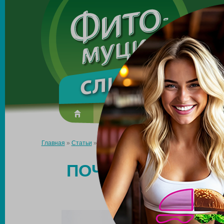
Made in the UK
О препарате
Усиль эффект
Главная
»
Статьи
»
Почему не уходит подкожный жир с живота
ПОЧЕМУ НЕ УХОД
Ж