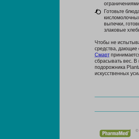
ограничениями
Готовьте блюда
кисломолочных 
выпечки, готов
злаковые хлеб
Чтобы не испытыва
средства, дающие 
Смарт
принимается
сбрасывать вес. В
подорожника Planta
искусственных уси
©