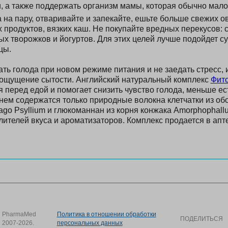
, а также поддержать организм мамы, которая обычно мало 
 на пару, отваривайте и запекайте, ешьте больше свежих о
продуктов, вязких каш. Не покупайте вредных перекусов: с
ых творожков и йогуртов. Для этих целей лучше подойдет с
цы.
ть голода при новом режиме питания и не заедать стресс, 
ощущение сытости. Английский натуральный комплекс
Фит
 перед едой и помогает снизить чувство голода, меньше е
 нем содержатся только природные волокна клетчатки из об
go Psyllium и глюкоманнан из корня конжака Amorphophallu
лителей вкуса и ароматизаторов. Комплекс продается в апте
PharmaMed
Политика в отношении обработки
ПОДЕЛИТЬСЯ
2007-2026.
персональных данных