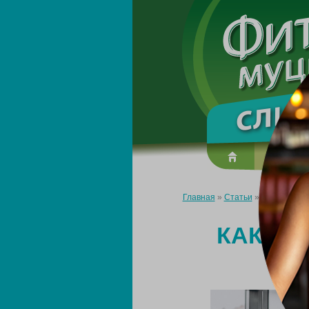
О преп
Главная
»
Статьи
»
Как быстро 
КАК БЫ