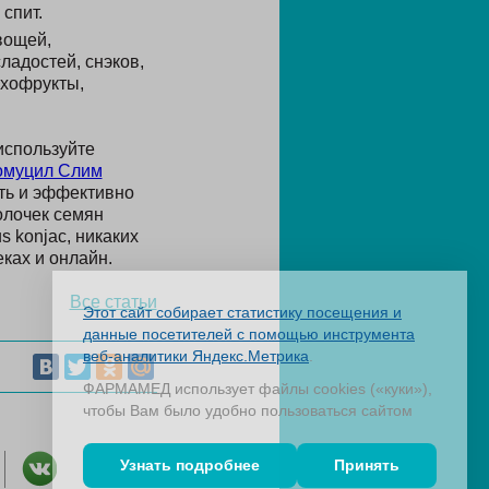
спит.
вощей,
ладостей, снэков,
ухофрукты,
используйте
омуцил Слим
сть и эффективно
олочек семян
s konjac, никаких
ках и онлайн.
Все статьи
Этот сайт собирает статистику посещения и
данные посетителей с помощью инструмента
веб-аналитики Яндекс.Метрика
.
ФАРМАМЕД использует файлы cookies («куки»),
чтобы Вам было удобно пользоваться сайтом
Узнать подробнее
Принять