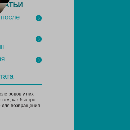
ТАТЬИ
 после
ин
ля
тата
сле родов у них
 том, как быстро
ае для возвращения