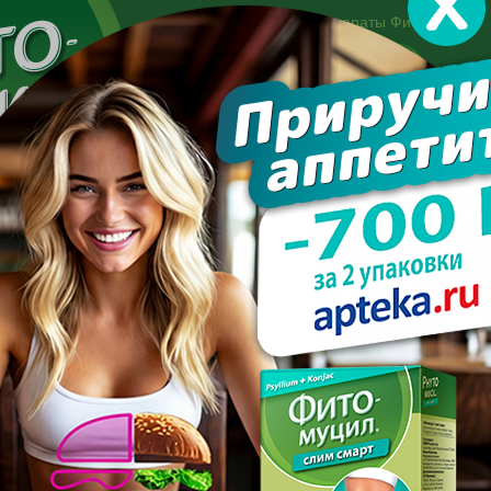
Другие препараты Фитомуцил:
Норм
Холест
Консультация специалиста:
+7 495 744-06-27
Made in the UK
арате
Усиль эффект
Полезно знать
Вопрос-отве
похудеть после родов с кесаревым сечением
СТРО ПОХУДЕТЬ ПОСЛЕ 
КЕСАРЕВЫМ СЕЧЕНИЕМ