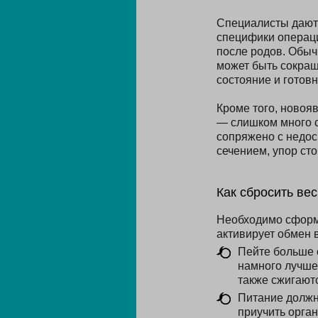
Специалисты дают 
специфики операци
после родов. Обыч
может быть сокращ
состояние и готов
Кроме того, новоя
— слишком много с
сопряжено с недос
сечением, упор сто
Как сбросить ве
Необходимо сформи
активирует обмен 
Пейте больше 
намного лучше
также сжигают
Питание должн
приучить орган