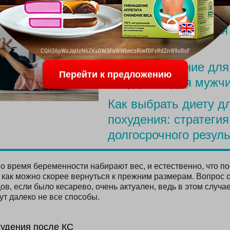
ПОСЛЕДНИЕ С
Меню для похудения
родов
Простое питание для
Перейти к предложению
похудения для мужч
Как выбрать диету д
похудения: стратегия
долгосрочного резуль
 время беременности набирают вес, и естественно, что по
 как можно скорее вернуться к прежним размерам. Вопрос о
ов, если было кесарево, очень актуален, ведь в этом случ
ут далеко не все способы.
удения после КС