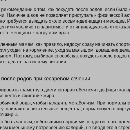
рекомендации о том, как похудеть после родов, если было к
и. Наличие швов не позволяет приступать к физической ак
но требуется выждать около восьми-двенадцати месяцев. И
ен или увеличен в зависимости от индивидуальных показа
ность женщины к нагрузкам врач.
вленным мамам, как правило, недосуг сразу начинать спор
ил уходит на кормление, уход за малышом, домашние дела.
ыпом. Поэтому, выбирая способ, как похудеть после родов 
ит сделать на систему питания.
с после родов при кесаревом сечении
ровать грамотную диету, которая обеспечит дефицит калор
веществ и сжигание жира.
обычной воды, чтобы наладить метаболизм. При нормальн
 усваиваются питательные вещества, нормализуется циркул
ся жиры.
о быть частым, небольшими порциями, в одно и то же врем
изм к меньшему потреблению калорий, не вводя его в стре