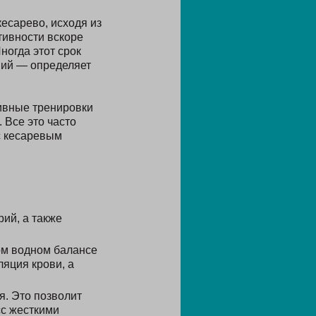
есарево, исходя из
тивности вскоре
ногда этот срок
ний — определяет
тивные тренировки
 Все это часто
с кесаревым
ий, а также
ом водном балансе
яция крови, а
я. Это позволит
сс жесткими