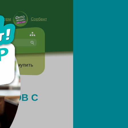
енорм
Сорбент
форте
т
Где купить
РОДОВ С