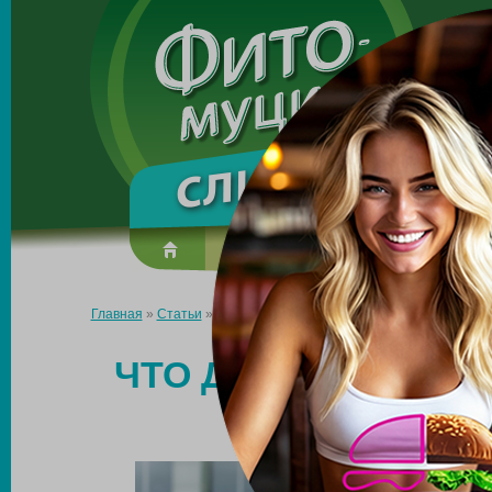
Made in the UK
О препарате
Усиль эффект
Главная
»
Статьи
»
Что делать, если объемы уходят, а вес рас
ЧТО ДЕЛАТЬ, ЕСЛИ
Р