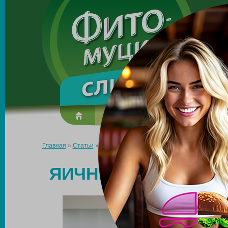
Made in the UK
О препарате
Усиль эффект
Главная
»
Статьи
»
Яичниковый тип фигуры: как похудеть?
ЯИЧНИКОВЫЙ ТИП Ф