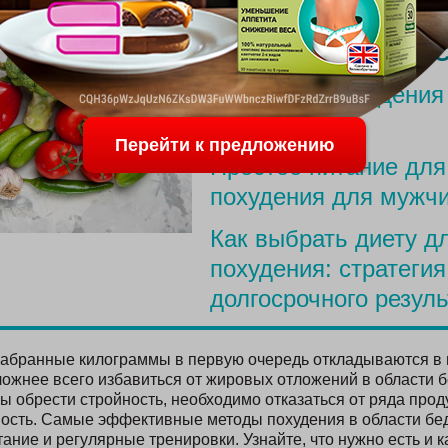
ПОСЛЕДНИЕ С
Меню для похудения
родов
Перейти к предложению
Простое питание для
похудения для мужч
Как выбрать диету д
похудения: стратегия
долгосрочного резуль
абранные килограммы в первую очередь откладываются в н
ожнее всего избавиться от жировых отложений в области 
ы обрести стройность, необходимо отказаться от ряда прод
ность. Самые эффективные методы похудения в области б
ание и регулярные тренировки. Узнайте, что нужно есть и 