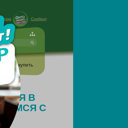
енорм
Сорбент
форте
т
Где купить
грамотно
ЕНИЯ В
ОРЕМСЯ С
О