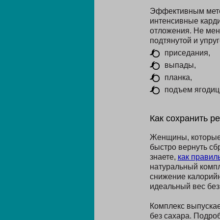
Эффективным мето
интенсивные карди
отложения. Не мен
подтянутой и упру
приседания,
выпады,
планка,
подъем ягодиц
Как сохранить ре
Женщины, которые 
быстро вернуть сб
знаете,
как правил
натуральный компл
снижение калорийн
идеальный вес без
Комплекс выпускае
без сахара. Подро