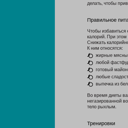
делать, чтобы при
Правильное пит
Чтобы избавиться 
калорий. При этом
Снижать калорийно
К ним относятся:
жирные мясны
любой фастфуд
готовый майон
любые сладост
выпечка из бел
Во время диеты ва
негазированной во
тело рыхлым.
Тренировки