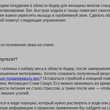
дом похудения в области бедер для женщины многие спец
отренировки. Бег, быстрая ходьба и танцы помогают сжига
ее важно укреплять мышцы в проблемной зоне. Сделать об
гой помогут следующие упражнения:
 из положения лежа на спине.
зультат?
склонны к набору веса в области бедер, после завершения
рошенные килограммы. Хотите сохранить полученный резуль
ьно поддерживать вес
? Оставаться стройной и изящной по
екс Фитомуцил Слим Смарт. Его можно принимать во время
ости питания не стало стрессом, а также после нее — что
 лишних усилий.
тся в виде порошка, который нужно растворять в воде или 
бную информацию о правилах применения Вы найдете на са