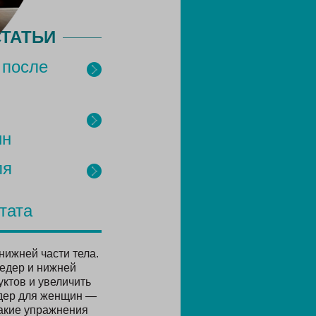
ТАТЬИ
 после
ин
ля
тата
ижней части тела.
бедер и нижней
уктов и увеличить
едер для женщин —
какие упражнения