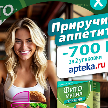
Другие препараты Фитомуцил:
Норм
Холест
Консультация специалиста:
+7 495 744-06-27
Made in the UK
арате
Усиль эффект
Полезно знать
Вопрос-отве
 методы похудения в области бедер для женщин: боремся с лишним весом 
ТИВНЫЕ МЕТОДЫ ПОХУД
 БЕДЕР ДЛЯ ЖЕНЩИН: Б
ЛИШНИМ ВЕСОМ ГРАМОТН