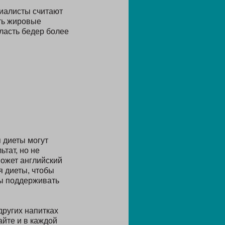
иалисты считают
ть жировые
ласть бедер более
 диеты могут
тат, но не
может английский
 диеты, чтобы
бы поддерживать
других напитках
йте и в каждой