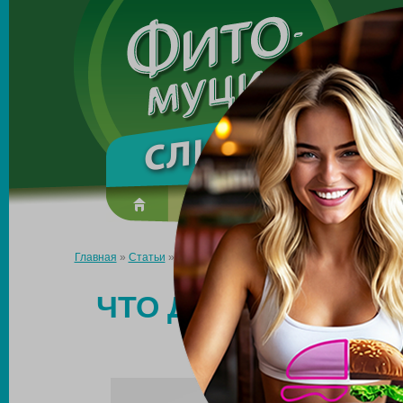
Made in the UK
О препарате
Усиль эффект
Главная
»
Статьи
»
Что делать, если вес стоит на месте, а жив
ЧТО ДЕЛАТЬ, ЕСЛИ
ЖИВО