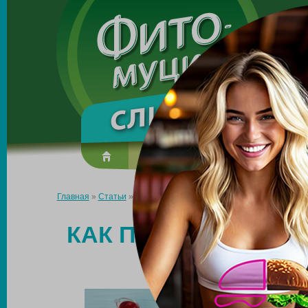
Made in the UK
О препарате
Усиль эффект
Главная
»
Статьи
»
Как правильно питаться для похудения в о
КАК ПРАВИЛЬНО ПИ
В ОБЛА