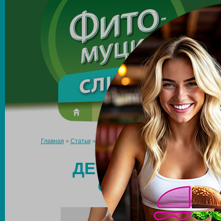
Made in the UK
О препарате
Усиль эффект
Главная
»
Статьи
»
Детокс для похудения и очищения организм
ДЕТОКС ДЛЯ ПО
ОРГАНИЗМА: 