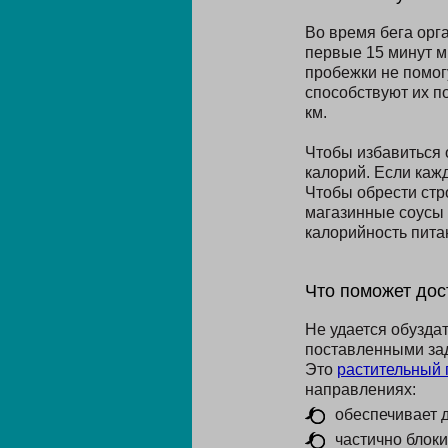
Во время бега орга
первые 15 минут 
пробежки не помог
способствуют их п
км.
Чтобы избавиться 
калорий. Если кажд
Чтобы обрести стро
магазинные соусы 
калорийность пита
Что поможет дос
Не удается обузда
поставленными за
Это
растительный 
направлениях:
обеспечивает 
частично блоки