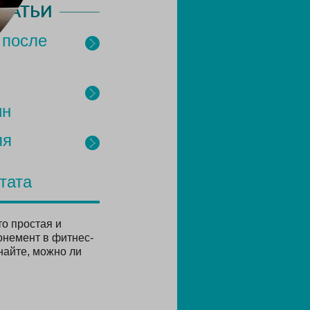
ТАТЬИ
 после
ин
ля
тата
о простая и
онемент в фитнес-
найте, можно ли