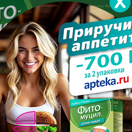
Другие препараты Фитомуцил:
Норм
Холест
Консультация специалиста:
+7 495 744-06-27
Made in the UK
арате
Усиль эффект
Полезно знать
Вопрос-отве
худеть, если бегать каждый день?
И ПОХУДЕТЬ, ЕСЛИ БЕГАТ
ДЕНЬ?