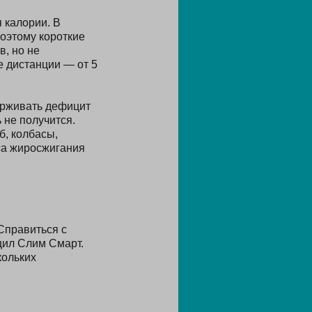
 калории. В
оэтому короткие
, но не
е дистанции — от 5
ерживать дефицит
 не получится.
б, колбасы,
са жиросжигания
Справиться с
цил Слим Смарт.
кольких