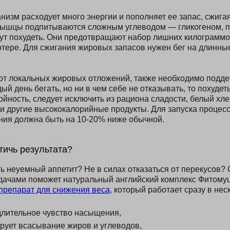
низм расходует много энергии и пополняет ее запас, сжигая
мышцы подпитываются сложным углеводом — гликогеном, п
ут похудеть. Они предотвращают набор лишних килограммов
отере. Для сжигания жировых запасов нужен бег на длинны
от локальных жировых отложений, также необходимо подд
ый день бегать, но ни в чем себе не отказывать, то похудеть
йность, следует исключить из рациона сладости, белый хле
и другие высококалорийные продукты. Для запуска процес
ния должна быть на 10-20% ниже обычной.
тичь результата?
ть неуемный аппетит? Не в силах отказаться от перекусов? 
дачами поможет натуральный английский комплекс Фитому
препарат для снижения веса
, который работает сразу в нес
длительное чувство насыщения,
рует всасывание жиров и углеводов,