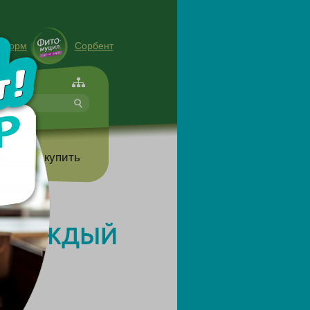
енорм
Сорбент
форте
т
Где купить
Ь КАЖДЫЙ