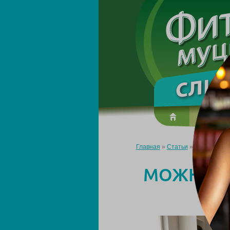
О преп
Главная
»
Статьи
»
Можно ли по
МОЖНО Л