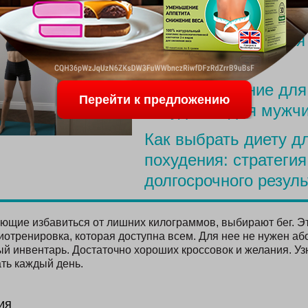
ПОСЛЕДНИЕ С
Меню для похудения
родов
Простое питание для
Перейти к предложению
похудения для мужч
Как выбрать диету д
похудения: стратегия
долгосрочного резуль
ющие избавиться от лишних килограммов, выбирают бег. Эт
отренировка, которая доступна всем. Для нее не нужен аб
ый инвентарь. Достаточно хороших кроссовок и желания. Уз
ать каждый день.
ия