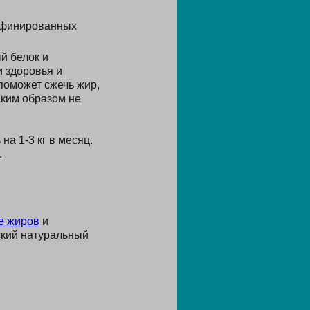
рафинированных
й белок и
и здоровья и
 поможет сжечь жир,
аким образом не
а 1-3 кг в месяц.
.
е жиров
и
ский натуральный