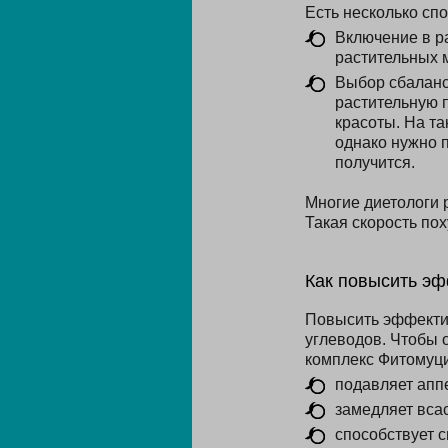
Есть несколько сп
Включение в р
растительных м
Выбор сбаланс
растительную п
красоты. На та
однако нужно 
получится.
Многие диетологи р
Такая скорость по
Как повысить эф
Повысить эффекти
углеводов. Чтобы 
комплекс Фитомуци
подавляет аппе
замедляет вса
способствует 