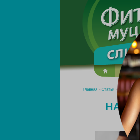
О преп
Главная
»
Статьи
»
На сколько 
НА СК