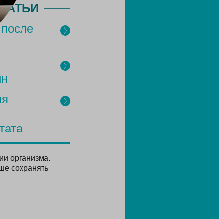
ТАТЬИ
 после
ин
ля
тата
ии организма.
ше сохранять