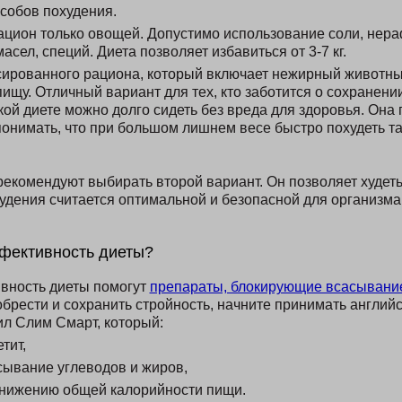
особов похудения.
ацион только овощей. Допустимо использование соли, не
асел, специй. Диета позволяет избавиться от 3-7 кг.
ированного рациона, который включает нежирный животны
ищу. Отличный вариант для тех, кто заботится о сохранени
кой диете можно долго сидеть без вреда для здоровья. Она
понимать, что при большом лишнем весе быстро похудеть т
екомендуют выбирать второй вариант. Он позволяет худеть н
худения считается оптимальной и безопасной для организма
фективность диеты?
вность диеты помогут
препараты, блокирующие всасывани
обрести и сохранить стройность, начните принимать англий
л Слим Смарт, который:
тит,
сывание углеводов и жиров,
снижению общей калорийности пищи.