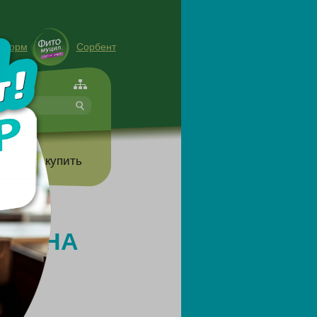
енорм
Сорбент
форте
т
Где купить
ЕТЬ НА