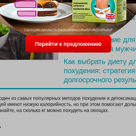
ПОСЛЕДНИЕ С
Меню для похудения
родов
Простое питание для
Перейти к предложению
похудения для мужч
Как выбрать диету д
похудения: стратегия
долгосрочного резуль
дин из самых популярных методов похудения и детоксикац
й имеют низкую калорийность, но при этом помогают доль
знайте, на сколько кг можно похудеть на овощах.
?