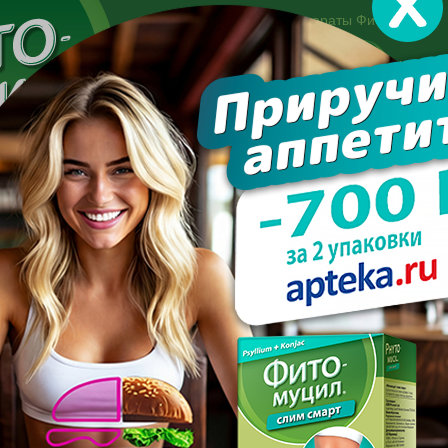
Другие препараты Фитомуцил:
Норм
Холест
Консультация специалиста:
+7 495 744-06-27
Made in the UK
арате
Усиль эффект
Полезно знать
Вопрос-отве
кг можно похудеть на овощах?
ОЛЬКО КГ МОЖНО ПОХУД
ОВОЩАХ?