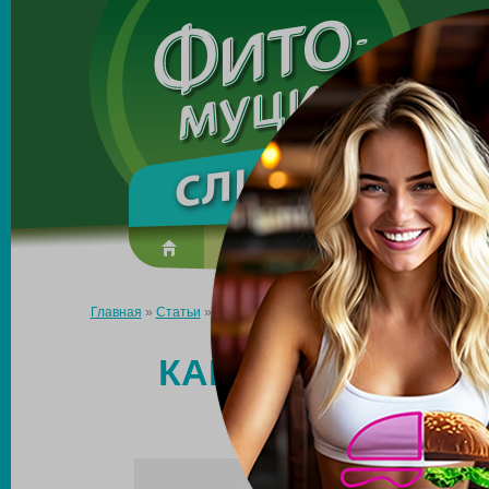
Made in the UK
О препарате
Усиль эффект
Главная
»
Статьи
»
Как похудеть в бедрах без занятий спорто
КАК ПОХУДЕТЬ В
СП