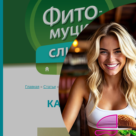
Made in the UK
О препарате
Усиль эффект
Главная
»
Статьи
»
Как уменьшить объем порции без стресса и
КАК УМЕНЬШИТЬ
СТРЕССА И 