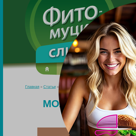
Made in the UK
О препарате
Усиль эффект
Главная
»
Статьи
»
Можно ли похудеть на правильном питании
МОЖНО ЛИ ПОХУ
ПИ