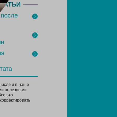
ТАТЬИ
 после
ин
ля
тата
числе и в наше
ыми полезными
Все это
скорректировать