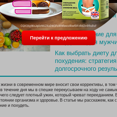
ПОСЛЕДНИЕ С
Меню для похудения
родов
Простое питание для
Перейти к предложению
похудения для мужч
Как выбрать диету д
похудения: стратегия
долгосрочного резуль
жизни в современном мире вносит свои коррективы, в том 
 в течение дня мы в спешке перекусываем на ходу не сам
 чего следует плотный ужин, который чреват перееданием. 
тоянии организма и здоровье. В статье мы расскажем, как 
ие и похудеть.