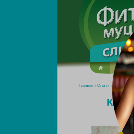
О преп
Главная
»
Статьи
»
Как похудет
КАК 