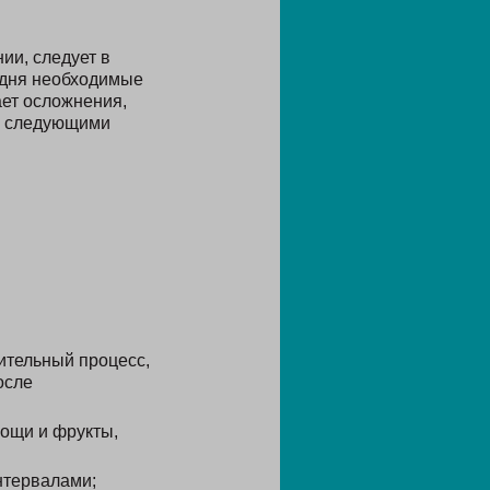
ии, следует в
 дня необходимые
ет осложнения,
то следующими
ительный процесс,
осле
вощи и фрукты,
нтервалами;