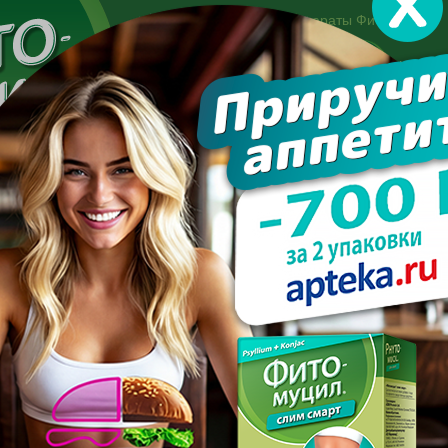
Другие препараты Фитомуцил:
Норм
Холест
Консультация специалиста:
+7 495 744-06-27
Made in the UK
арате
Усиль эффект
Полезно знать
Вопрос-отве
ь при нерегулярном питании?
ПОХУДЕТЬ ПРИ НЕРЕГУЛ
ПИТАНИИ?