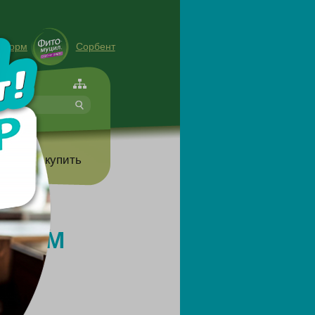
енорм
Сорбент
форте
т
Где купить
ЯРНОМ