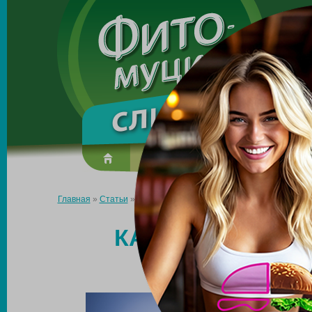
Made in the UK
О препарате
Усиль эффект
Главная
»
Статьи
»
Как настроить свой организм на похудение
КАК НАСТРОИТЬ
ПОХ