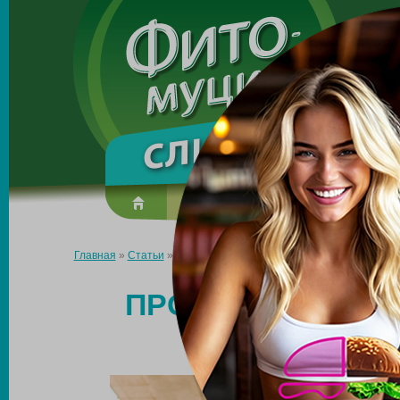
Made in the UK
О препарате
Усиль эффект
Главная
»
Статьи
»
Продукты для быстрого похудения мужчин
ПРОДУКТЫ ДЛЯ 
М