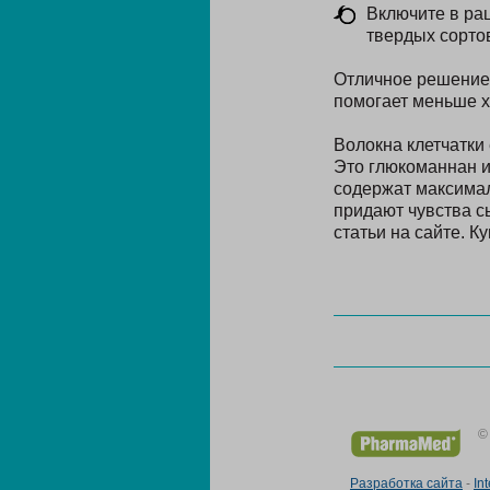
Включите в ра
твердых сорто
Отличное решение 
помогает меньше хо
Волокна клетчатки
Это глюкоманнан и
содержат максимал
придают чувства с
статьи на сайте. К
©
Разработка сайта
-
In