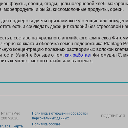
цион фрукты, овощи, ягоды, цельнозерновой хлеб, макарон
в, морепродукты и рыба, кисломолочные продукты, орехи.
для поддержки диеты при климаксе у женщин для похудени
теть есть и соблюдать дефицит калорий без стрессовой наг
 есть в составе натурального английского комплекса Фитом
з корня конжака и оболочка семян подорожника Plantago Ps
ьную концентрацию полезных растворимых волокон клетча
ытости. Узнайте больше о том,
как работает
Фитомуцил Слим
упить комплекс можно онлайн или в аптеках.
PharmaMed
Политика в отношении обработки
ПОДЕЛИТЬСЯ
2007-2026.
персональных данных
Политика cookies
terLabs
.
карта