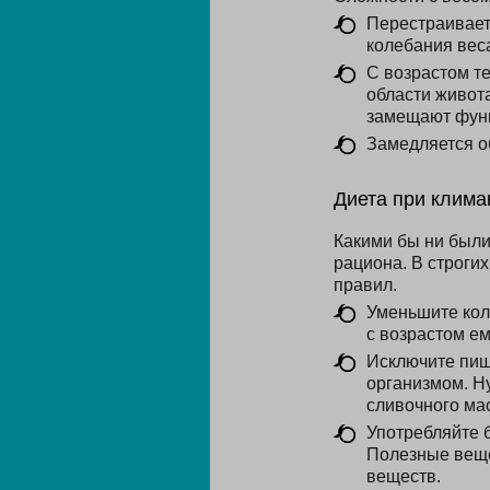
Перестраивает
колебания веса
С возрастом т
области живота
замещают функ
Замедляется об
Диета при клима
Какими бы ни были
рациона. В строги
правил.
Уменьшите кол
с возрастом е
Исключите пищ
организмом. Ну
сливочного ма
Употребляйте 
Полезные веще
веществ.