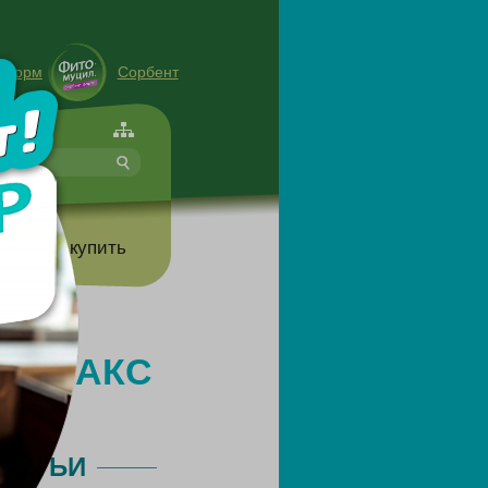
енорм
Сорбент
форте
т
Где купить
КЛИМАКС
ТАТЬИ