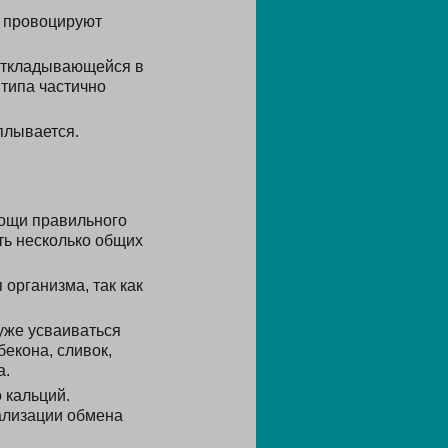
и провоцируют
 откладывающейся в
 типа частично
плывается.
мощи правильного
ть несколько общих
организма, так как
уже усваиваться
екона, сливок,
а.
 кальций.
ализации обмена