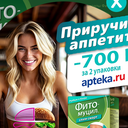
Другие препараты Фитомуцил:
Норм
Холест
Консультация специалиста:
+7 495 744-06-27
Made in the UK
арате
Усиль эффект
Полезно знать
Вопрос-отве
ь, если начался климакс
ХУДЕТЬ, ЕСЛИ НАЧАЛСЯ 
ПОСЛЕДНИЕ С