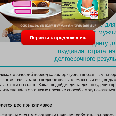
Меню для похудения
родов
Простое питание для
похудения для мужч
Перейти к предложению
Как выбрать диету д
похудения: стратегия
долгосрочного резуль
лимактерический период характеризуется внезапным набо
же время очень важно поддерживать нормальный вес, ведь
ы в этом возрасте. Какая подойдет диета для похудения п
х изменений в организме прежние способы могут оказаться
ается вес при климаксе
связаны с тем, что организм начинает работать по-новому.