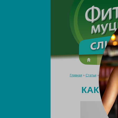
О преп
Главная
»
Статьи
»
Как похудет
КАК ПО