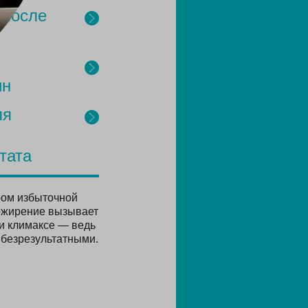
 после
ин
ля
тата
ром избыточной
 ожирение вызывает
ри климаксе — ведь
 безрезультатными.