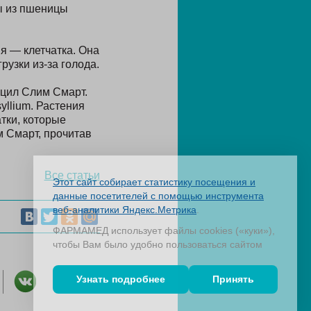
ы из пшеницы
я — клетчатка. Она
рузки из-за голода.
уцил Слим Смарт.
yllium. Растения
тки, которые
 Смарт, прочитав
Все статьи
Этот сайт собирает статистику посещения и
данные посетителей с помощью инструмента
веб-аналитики Яндекс.Метрика
.
ФАРМАМЕД использует файлы cookies («куки»),
чтобы Вам было удобно пользоваться сайтом
Узнать подробнее
Принять