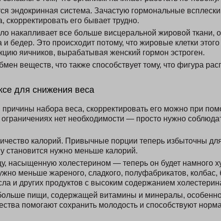
ся эндокринная система. Зачастую гормональные всплеск
, скорректировать его бывает трудно.
ело накапливает все больше висцеральной жировой ткани,
 и бедер. Это происходит потому, что жировые клетки этого
цию яичников, вырабатывая женский гормон эстроген.
мен веществ, что также способствует тому, что фигура рас
ксе для снижения веса
 причины набора веса, скорректировать его можно при по
х ограничениях нет необходимости — просто нужно соблюда
ичество калорий. Привычные порции теперь избыточны для 
му становится нужно меньше калорий.
у, насыщенную холестерином — теперь он будет намного х
жно меньше жареного, сладкого, полуфабрикатов, колбас, б
сла и других продуктов с высоким содержанием холестерин
больше пищи, содержащей витамины и минералы, особенно
ства помогают сохранить молодость и способствуют норм