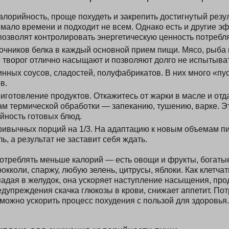
калорийность, проще похудеть и закрепить достигнутый резул
емало времени и подходит не всем. Однако есть и другие 
позволят контролировать энергетическую ценность потребл
очников белка в каждый основной прием пищи. Мясо, рыба 
 творог отлично насыщают и позволяют долго не испытыват
инных соусов, сладостей, полуфабрикатов. В них много «пу
в.
иготовление продуктов. Откажитесь от жарки в масле и отд
ам термической обработки — запеканию, тушению, варке. Э
йность готовых блюд.
ивычных порций на 1/3. На адаптацию к новым объемам п
ь, а результат не заставит себя ждать.
отреблять меньше калорий — есть овощи и фрукты, богатые
рокколи, спаржу, любую зелень, цитрусы, яблоки. Как клетча
адая в желудок, она ускоряет наступление насыщения, про
редупреждения скачка глюкозы в крови, снижает аппетит. По
можно ускорить процесс похудения с пользой для здоровья.