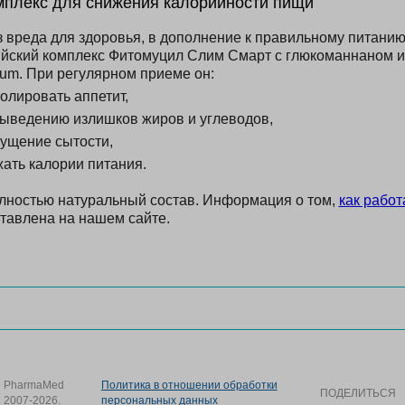
мплекс для снижения калорийности пищи
з вреда для здоровья, в дополнение к правильному питани
йский комплекс Фитомуцил Слим Смарт с глюкоманнаном и
ium. При регулярном приеме он:
олировать аппетит,
выведению излишков жиров и углеводов,
ущение сытости,
ать калории питания.
лностью натуральный состав. Информация о том,
как работ
тавлена на нашем сайте.
PharmaMed
Политика в отношении обработки
ПОДЕЛИТЬСЯ
2007-2026.
персональных данных