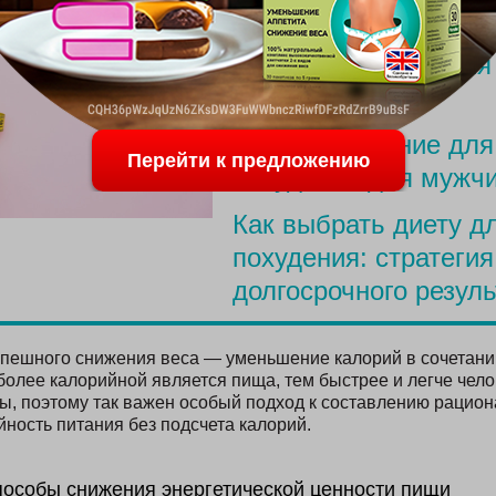
ПОСЛЕДНИЕ С
Меню для похудения
родов
Простое питание для
Перейти к предложению
похудения для мужч
Как выбрать диету д
похудения: стратегия
долгосрочного резуль
пешного снижения веса — уменьшение калорий в сочетани
 более калорийной является пища, тем быстрее и легче чел
, поэтому так важен особый подход к составлению рацион
йность питания без подсчета калорий.
особы снижения энергетической ценности пищи