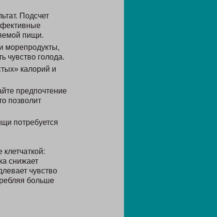
ьтат. Подсчет
эффективные
яемой пищи.
и морепродукты,
ь чувство голода.
стых» калорий и
айте предпочтение
то позволит
ищи потребуется
 клетчаткой:
тка снижает
длевает чувство
требляя больше