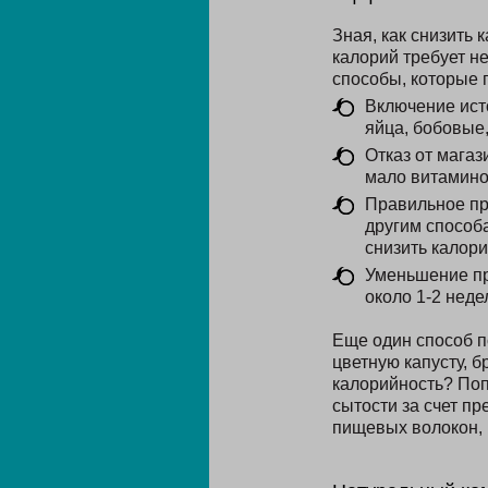
Зная, как снизить 
калорий требует н
способы, которые 
Включение ист
яйца, бобовые,
Отказ от магаз
мало витамино
Правильное пр
другим способ
снизить калори
Уменьшение пр
около 1-2 недел
Еще один способ п
цветную капусту, б
калорийность? Поп
сытости за счет п
пищевых волокон, 