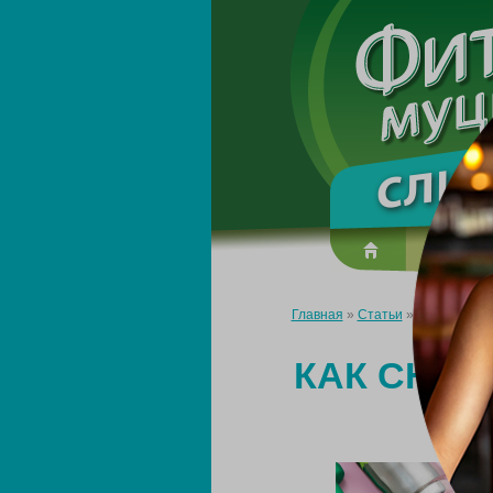
О преп
Главная
»
Статьи
»
Как снизить
КАК СНИЗ