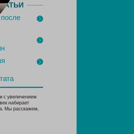
ТАТЬИ
 после
ин
ля
тата
и с увеличением
овек набирает
а. Мы расскажем,