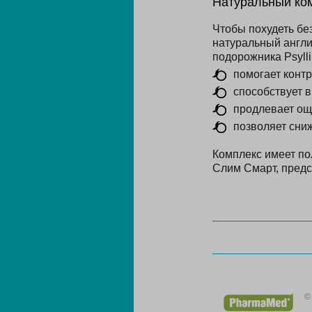
Натуральный ко
Чтобы похудеть бе
натуральный англи
подорожника Psyll
помогает контр
способствует 
продлевает ощ
позволяет сниж
Комплекс имеет по
Слим Смарт, предс
©