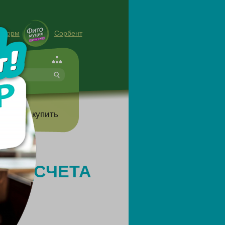
енорм
Сорбент
форте
т
Где купить
 ПОДСЧЕТА