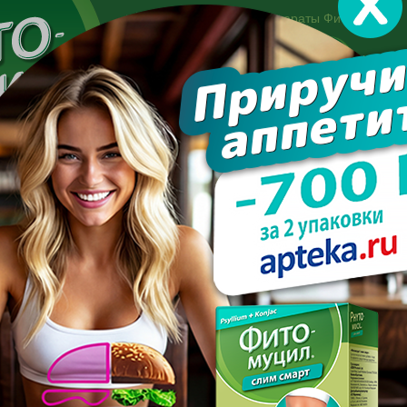
Другие препараты Фитомуцил:
Норм
Холест
Консультация специалиста:
+7 495 744-06-27
Made in the UK
арате
Усиль эффект
Полезно знать
Вопрос-отве
 калорийность без подсчета калорий
ИТЬ КАЛОРИЙНОСТЬ БЕЗ
КАЛОРИЙ