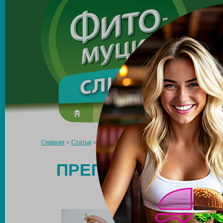
Made in the UK
О препарате
Усиль эффект
Главная
»
Статьи
»
Препарат при климаксе для снижения веса
ПРЕПАРАТ ПРИ КЛ