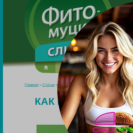
Made in the UK
О препарате
Усиль эффект
Главная
»
Статьи
»
Как работает препарат, блокирующий всас
КАК РАБОТАЕТ ПР
ВСАСЫВ