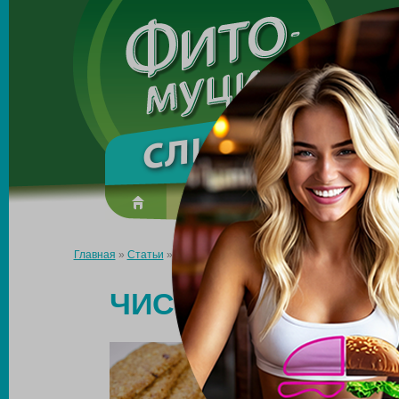
Made in the UK
О препарате
Усиль эффект
Главная
»
Статьи
»
Чистка организма перед похудением
ЧИСТКА ОРГАНИЗ