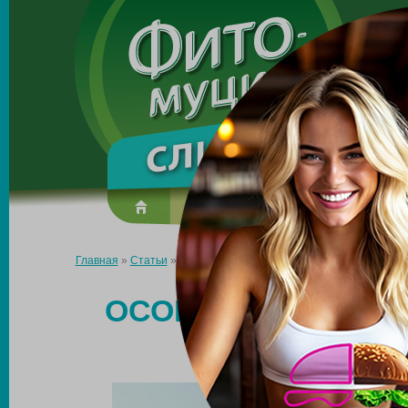
Made in the UK
О препарате
Усиль эффект
Главная
»
Статьи
»
Особенности похудения после родов через
ОСОБЕННОСТИ ПО
ЧЕРЕЗ КЕС