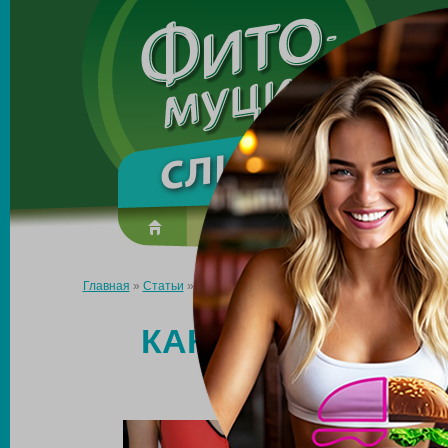
Made in the UK
О препарате
Усиль эффект
Главная
»
Статьи
»
Как вывести из организма шлаки и токсины 
КАК ВЫВЕСТИ ИЗ
ТОКСИН