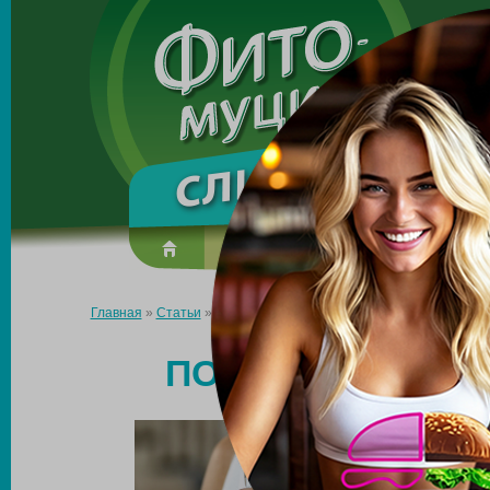
Made in the UK
О препарате
Усиль эффект
Главная
»
Статьи
»
Похудение с помощью псиллиума
ПОХУДЕНИЕ С 