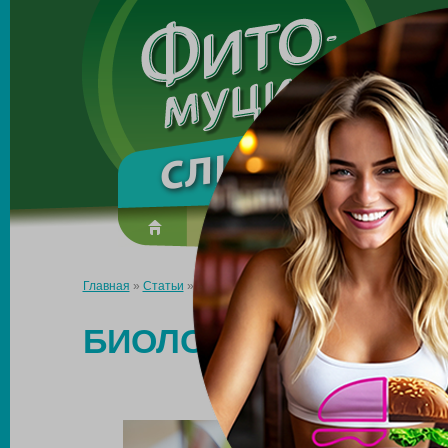
Made in the UK
О препарате
Усиль эффект
Главная
»
Статьи
»
Биологически активная добавка к диете дл
БИОЛОГИЧЕСКИ АКТ
ДЛЯ БЕЗОПА