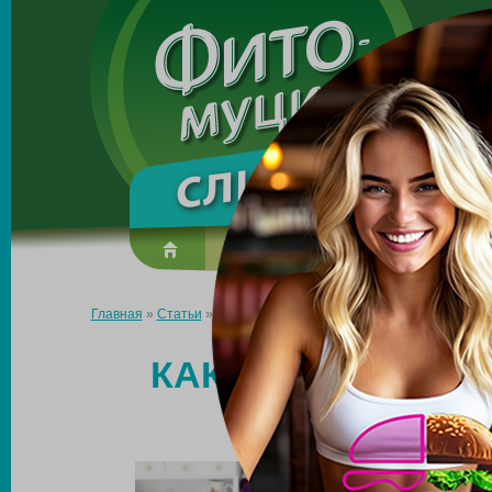
Made in the UK
О препарате
Усиль эффект
Главная
»
Статьи
»
Как быстро похудеть после вторых родов
КАК БЫСТРО ПОХ