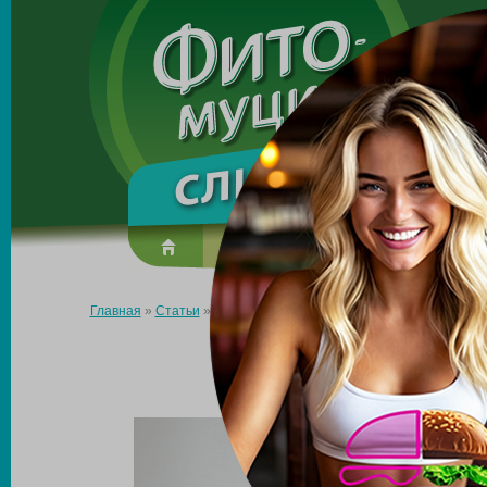
Made in the UK
О препарате
Усиль эффект
Главная
»
Статьи
»
Как можно легко похудеть?
КАК МОЖНО 